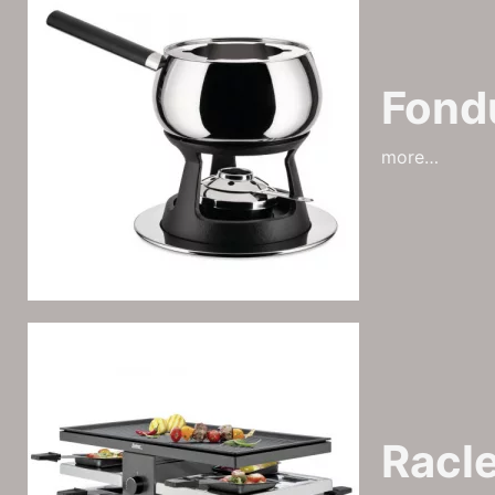
Fond
more…
Racle