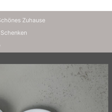
Schönes Zuhause
h Schenken
e