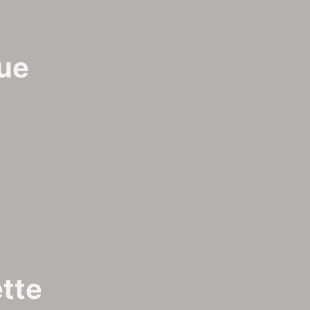
ue
tte